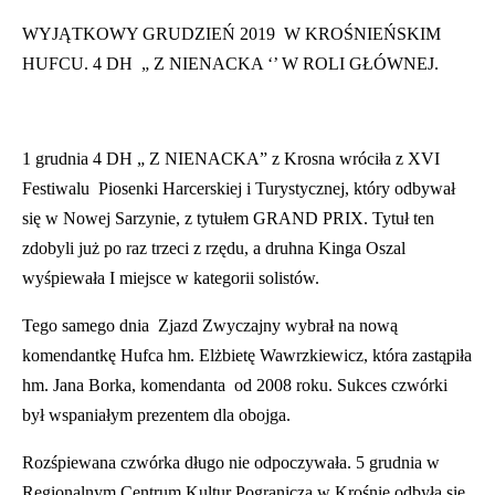
WYJĄTKOWY GRUDZIEŃ 2019 W KROŚNIEŃSKIM
HUFCU. 4 DH „ Z NIENACKA ‘’ W ROLI GŁÓWNEJ.
1 grudnia 4 DH „ Z NIENACKA” z Krosna wróciła z XVI
Festiwalu Piosenki Harcerskiej i Turystycznej, który odbywał
się w Nowej Sarzynie, z tytułem GRAND PRIX. Tytuł ten
zdobyli już po raz trzeci z rzędu, a druhna Kinga Oszal
wyśpiewała I miejsce w kategorii solistów.
Tego samego dnia Zjazd Zwyczajny wybrał na nową
komendantkę Hufca hm. Elżbietę Wawrzkiewicz, która zastąpiła
hm. Jana Borka, komendanta od 2008 roku. Sukces czwórki
był wspaniałym prezentem dla obojga.
Rozśpiewana czwórka długo nie odpoczywała. 5 grudnia w
Regionalnym Centrum Kultur Pogranicza w Krośnie odbyła się