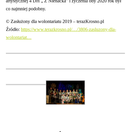
artystycznej 4 DH „ Z Nienacka” i życzenia oby 2020 rok był
co najmniej podobny.
© Zasłużony dla wolontariatu 2019 – terazKrosno.pl
Źródło:
https://www.terazkrosno.pl/…/3806-zasluzony-dla-
wolontariat…