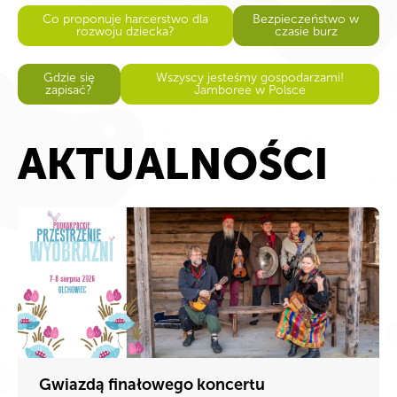
Co proponuje harcerstwo dla
Bezpieczeństwo w
rozwoju dziecka?
czasie burz
Gdzie się
Wszyscy jesteśmy gospodarzami!
zapisać?
Jamboree w Polsce
AKTUALNOŚCI
Gwiazdą finałowego koncertu