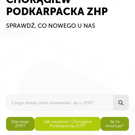
CHORĄGIEW
PODKARPACKA ZHP
SPRAWDŹ, CO NOWEGO U NAS
Se
for
Dlaczego
Jak wesprzeć Chorągiew
Ile to
ZHP?
Podkarpacką ZHP?
kosztuje?