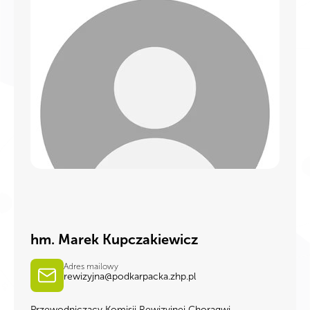
hm. Marek Kupczakiewicz
Adres mailowy
rewizyjna@podkarpacka.zhp.pl
Przewodniczący Komisji Rewizyjnej Chorągwi