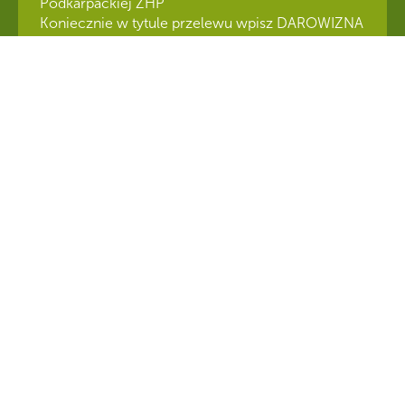
Podkarpackiej ZHP
Koniecznie w tytule przelewu wpisz DAROWIZNA
50 1240 2614 1111 0010 6174
5877
CZY WIESZ, ŻE...
Drużynowi ZHP przepracowują społecznie łącznie 8 mln godzin w ciągu
roku. Jeżeli przeliczyć to na złotówki, wartość pracy wolontariackiej
wyniosłaby 136 mln zł.
Copyright
© 1997-2025 Związek Harcerstwa Polskiego; Chorągiew Podkarpacka
ZHP