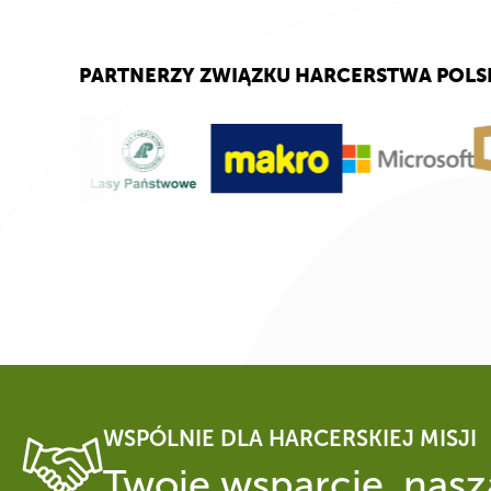
PARTNERZY ZWIĄZKU HARCERSTWA POLS
WSPÓLNIE DLA HARCERSKIEJ MISJI
Twoje wsparcie, nasza