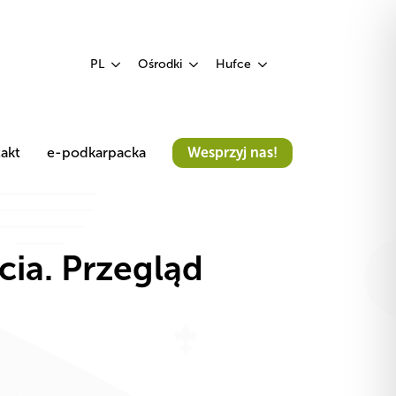
PL
Ośrodki
Hufce
akt
e-podkarpacka
Wesprzyj nas!
ia. Przegląd