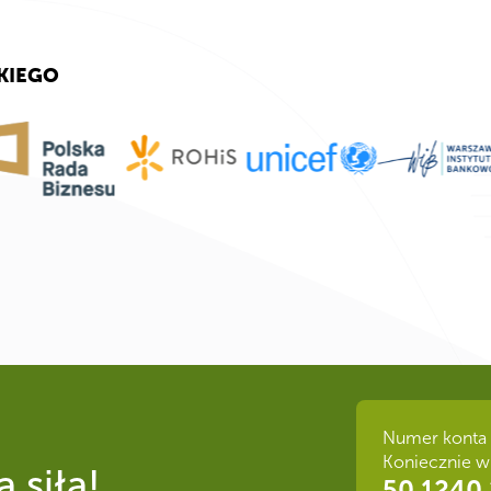
KIEGO
Numer konta 
Koniecznie w
 siła!
50 1240 