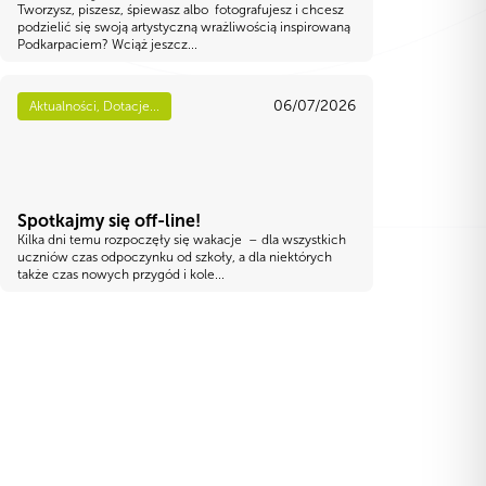
Tworzysz, piszesz, śpiewasz albo fotografujesz i chcesz
podzielić się swoją artystyczną wrażliwością inspirowaną
Podkarpaciem? Wciąż jeszcz...
06/07/2026
Aktualności, Dotacje...
Spotkajmy się off-line!
Kilka dni temu rozpoczęły się wakacje – dla wszystkich
uczniów czas odpoczynku od szkoły, a dla niektórych
także czas nowych przygód i kole...