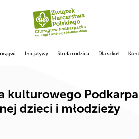
orągwi
Inicjatywy
Strefa rodzica
Dla szkół
Kont
a kulturowego Podkarpac
nej dzieci i młodzieży