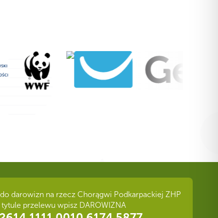
do darowizn na rzecz Chorągwi Podkarpackiej ZHP
 tytule przelewu wpisz DAROWIZNA
2614 1111 0010 6174 5877