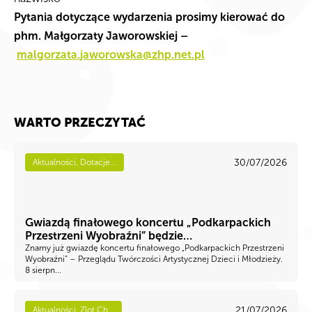
Pytania dotyczące wydarzenia prosimy kierować do
phm. Małgorzaty Jaworowskiej –
malgorzata.jaworowska@zhp.net.pl
WARTO PRZECZYTAĆ
30/07/2026
Aktualności, Dotacje...
Gwiazdą finałowego koncertu „Podkarpackich
Przestrzeni Wyobraźni” będzie…
Znamy już gwiazdę koncertu finałowego „Podkarpackich Przestrzeni
Wyobraźni” – Przeglądu Twórczości Artystycznej Dzieci i Młodzieży.
8 sierpn...
21/07/2026
Aktualności, Zlot Ch...