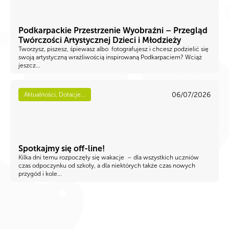
Podkarpackie Przestrzenie Wyobraźni – Przegląd
Twórczości Artystycznej Dzieci i Młodzieży
Tworzysz, piszesz, śpiewasz albo fotografujesz i chcesz podzielić się
swoją artystyczną wrażliwością inspirowaną Podkarpaciem? Wciąż
jeszcz...
06/07/2026
Aktualności, Dotacje...
Spotkajmy się off-line!
Kilka dni temu rozpoczęły się wakacje – dla wszystkich uczniów
czas odpoczynku od szkoły, a dla niektórych także czas nowych
przygód i kole...