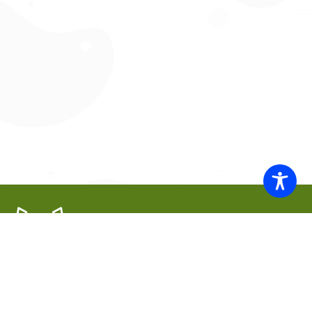
WSPÓLNIE DLA HARCERSKIEJ MISJI
Twoje wsparcie, nasza
siła!