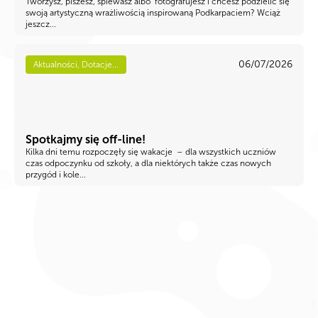
Tworzysz, piszesz, śpiewasz albo fotografujesz i chcesz podzielić się
swoją artystyczną wrażliwością inspirowaną Podkarpaciem? Wciąż
jeszcz...
06/07/2026
Aktualności, Dotacje...
Spotkajmy się off-line!
Kilka dni temu rozpoczęły się wakacje – dla wszystkich uczniów
czas odpoczynku od szkoły, a dla niektórych także czas nowych
przygód i kole...